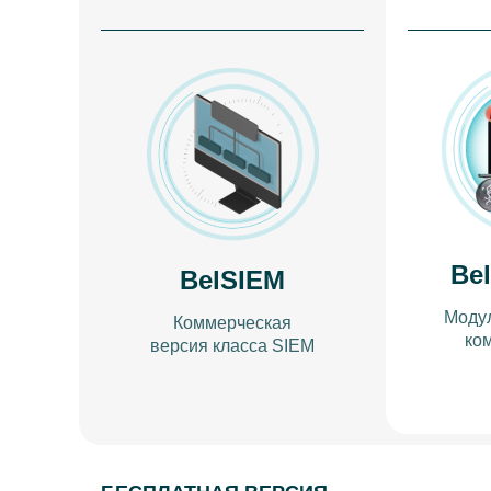
Be
BelSIEM
Модул
Коммерческая
ко
версия класса SIEM