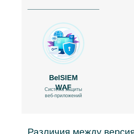
BelSIEM
WAF
Система защиты
веб-приложений
Различия между верси