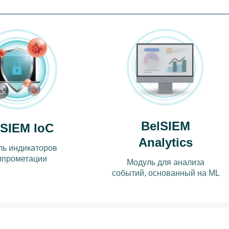
BelSIEM
lSIEM IoC
Analytics
ь индикаторов
мпрометации
Модуль для анализа
событий, основанный на ML